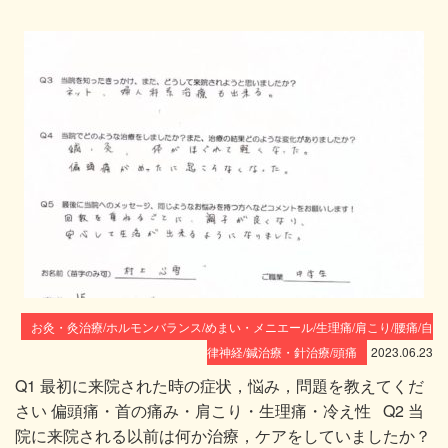
お灸・灸治療/ホルモンバランス/めまい・メニエール/生理痛/肩こり/腰痛/自
律神経/鍼治療・針治療/頭痛
2023.06.23
Q1 最初に来院された時の症状，悩み，問題を教えてくだ
さい 偏頭痛・首の痛み・肩こり・生理痛・冷え性 Q2 当
院に来院される以前は何か治療，ケアをしていましたか？