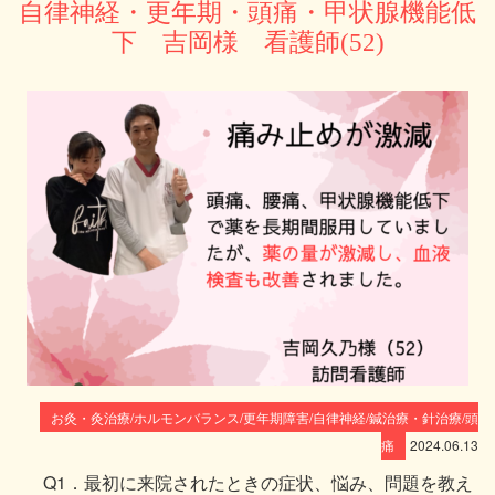
自律神経・更年期・頭痛・甲状腺機能低
下 吉岡様 看護師(52)
お灸・灸治療/ホルモンバランス/更年期障害/自律神経/鍼治療・針治療/頭
痛
2024.06.13
Q1．最初に来院されたときの症状、悩み、問題を教え